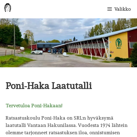
Siirry
Valikko
sisältöön
Poni-Haka Laatutalli
Tervetuloa Poni-Hakaan!
Ratsastuskoulu Poni-Haka on SRL:n hyväksymä
laatutalli Vantaan Hakunilassa. Vuodesta 1974 lähtein
olemme tarjonneet ratsastuksen iloa, onnistumisen