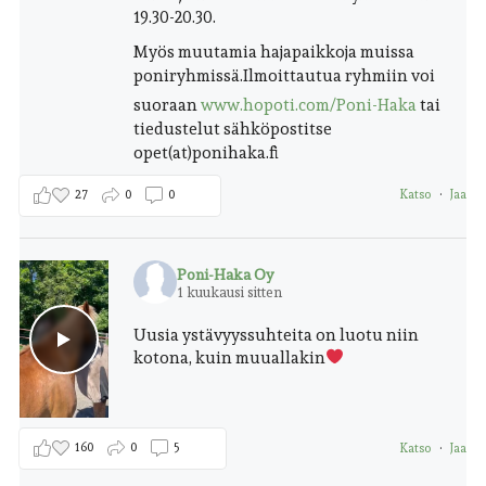
19.30-20.30.
Myös muutamia hajapaikkoja muissa
poniryhmissä.
Ilmoittautua ryhmiin voi
suoraan
www.hopoti.com/Poni-Haka
tai
tiedustelut sähköpostitse
opet(at)ponihaka.fi
27
0
0
Katso
·
Jaa
Poni-Haka Oy
1 kuukausi sitten
Uusia ystävyyssuhteita on luotu niin
kotona, kuin muuallakin
160
0
5
Katso
·
Jaa