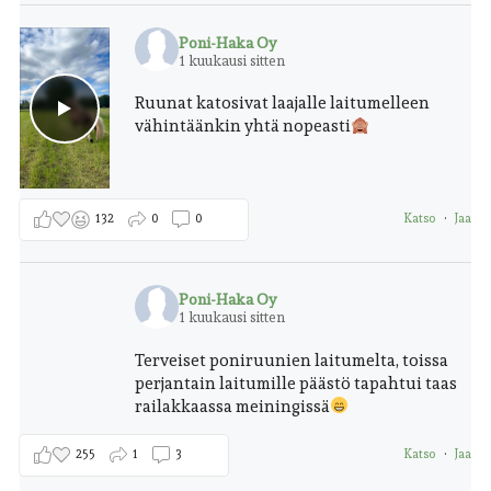
Poni-Haka Oy
1 kuukausi sitten
Ruunat katosivat laajalle laitumelleen
vähintäänkin yhtä nopeasti
132
0
0
Katso
·
Jaa
Poni-Haka Oy
1 kuukausi sitten
Terveiset poniruunien laitumelta, toissa
perjantain laitumille päästö tapahtui taas
railakkaassa meiningissä
255
1
3
Katso
·
Jaa