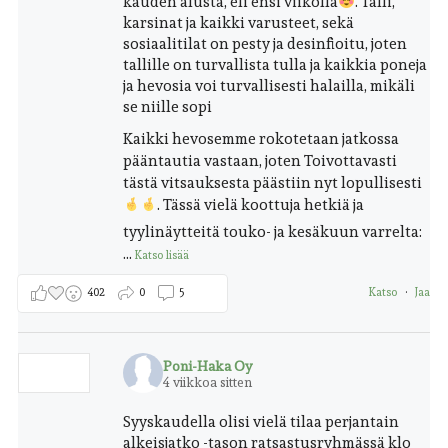
kauden alusta, eli ensi viikolla
. Talli,
karsinat ja kaikki varusteet, sekä
sosiaalitilat on pesty ja desinfioitu, joten
tallille on turvallista tulla ja kaikkia poneja
ja hevosia voi turvallisesti halailla, mikäli
se niille sopi
Kaikki hevosemme rokotetaan jatkossa
pääntautia vastaan, joten Toivottavasti
tästä vitsauksesta päästiin nyt lopullisesti
.
Tässä vielä koottuja hetkiä ja
tyylinäytteitä touko- ja kesäkuun varrelta:
...
Katso lisää
402
0
5
Katso
·
Jaa
Poni-Haka Oy
4 viikkoa sitten
Syyskaudella olisi vielä tilaa perjantain
alkeisjatko -tason ratsastusryhmässä klo