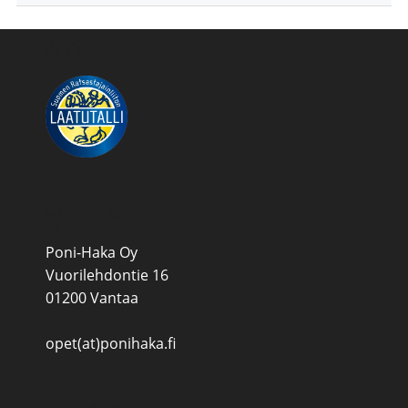
SRL
Yhteystiedot
Poni-Haka Oy
Vuorilehdontie 16
01200 Vantaa
opet(at)ponihaka.fi
Puhelinpäivystys