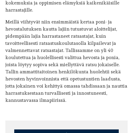
kokemuksia ja oppimisen elämyksiä kaikenikäisille
harrastajille.
Meillä viihtyvät niin ensimmäistä kertaa poni- ja
hevostalutuksen kautta lajiin tutustuvat aloittelijat,
pidempään lajia harrastaneet ratsastajat, kuin
tavoitteellisesti ratsastuskoulutasolla kilpailevat ja
valmennettavat ratsastajat. Tallissamme on yli 40
koulutettua ja huolellisesti valittua hevosta ja ponia,
joista löytyy sopiva sekä miellyttävä ratsu jokaiselle.
Tallin ammattitaitoinen henkilökunta huolehtii sekä
hevosten hyvinvoinnista että opetustuntien laadusta,
jotta jokainen voi kehittyä omassa tahdissaan ja nauttia
harrastuksestaan turvallisesti ja innostuneesti,
kannustavassa ilmapiirissä.