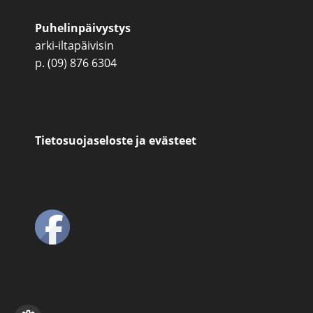
Puhelinpäivystys
arki-iltapäivisin
p. (09) 876 6304
Evästeet
Tietosuojaseloste ja evästeet
Tykkää meistä!